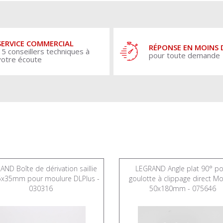
SERVICE COMMERCIAL
RÉPONSE EN MOINS 
15 conseillers techniques à
pour toute demande
votre écoute
AND Boîte de dérivation saillie
LEGRAND Angle plat 90° po
5x35mm pour moulure DLPlus -
goulotte à clippage direct Mo
030316
50x180mm - 075646