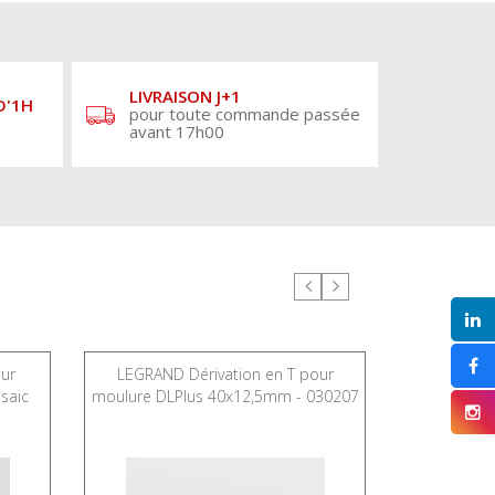
LIVRAISON J+1
D'1H
pour toute commande passée
avant 17h00
ur
LEGRAND Dérivation en T pour
LEGRAND Dér
saic
moulure DLPlus 40x12,5mm - 030207
moulure DL