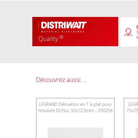
®
Quality
Découvrez aussi ...
riable pour
LEGRAND Dérivation en T à plat pour
LEGR
mm - 033328
moulure DLPlus 32x12,5mm - 030254
75x7