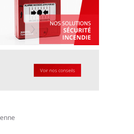
Voir nos conseils
éenne