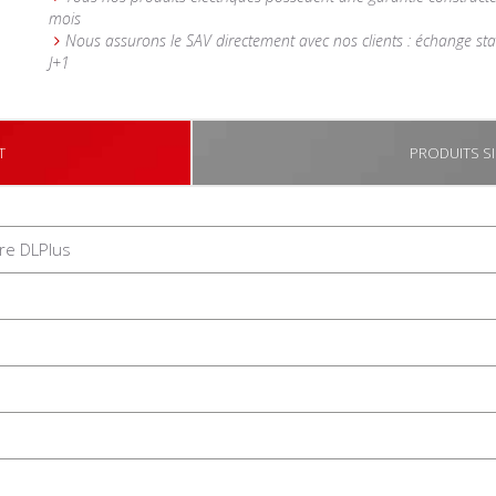
mois
Nous assurons le SAV directement avec nos clients : échange st
J+1
T
PRODUITS SI
re DLPlus