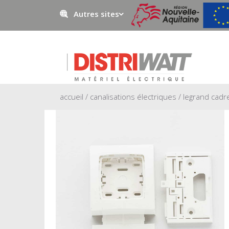
Autres sites
Negowatt
Prestawatt
accueil
/
canalisations électriques
/ legrand cadr