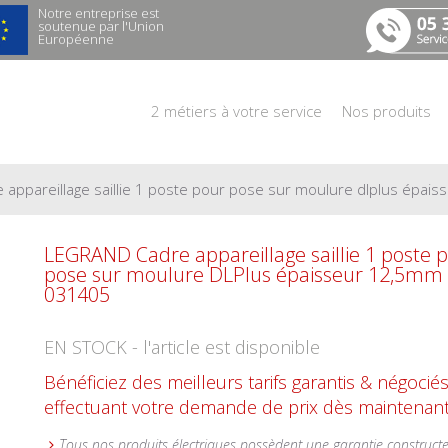
Notre entreprise est
soutenue par l'Union
Européenne
2 métiers à votre service
Nos produits
e appareillage saillie 1 poste pour pose sur moulure dlplus épa
LEGRAND Cadre appareillage saillie 1 poste 
pose sur moulure DLPlus épaisseur 12,5mm 
031405
EN STOCK - l'article est disponible
Bénéficiez des meilleurs tarifs garantis & négocié
effectuant votre demande de prix dès maintenant
Tous nos produits électriques possèdent une garantie construct