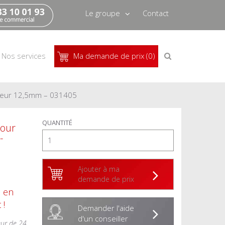
Le groupe
Contact
Qui sommes-nous
Recrutement
Recherche
Nos services
Ma demande de prix (0)
de
produits
Actus
Pressbook
isseur 12,5mm – 031405
QUANTITÉ
pour
-
Ajouter à ma
demande de prix
s en
 !
Demander l'aide
d'un conseiller
eur de 24