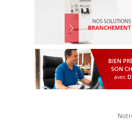
BIEN PR
SON CH
avec
D
Notr