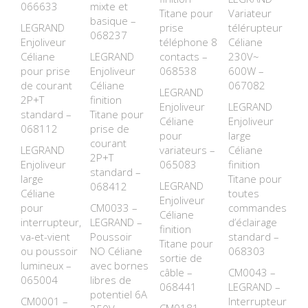
066633
mixte et
Titane pour
Variateur
basique –
LEGRAND
prise
télérupteur
068237
Enjoliveur
téléphone 8
Céliane
Céliane
LEGRAND
contacts –
230V~
pour prise
Enjoliveur
068538
600W –
de courant
Céliane
067082
LEGRAND
2P+T
finition
Enjoliveur
LEGRAND
standard –
Titane pour
Céliane
Enjoliveur
068112
prise de
pour
large
courant
LEGRAND
variateurs –
Céliane
2P+T
Enjoliveur
065083
finition
standard –
large
Titane pour
LEGRAND
068412
Céliane
toutes
Enjoliveur
pour
CM0033 –
commandes
Céliane
interrupteur,
LEGRAND –
d’éclairage
finition
va-et-vient
Poussoir
standard –
Titane pour
ou poussoir
NO Céliane
068303
sortie de
lumineux –
avec bornes
câble –
CM0043 –
065004
libres de
068441
LEGRAND –
potentiel 6A
CM0001 –
Interrupteur