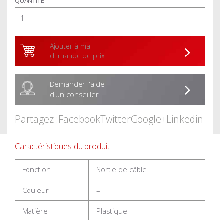
QUANTITÉ
Ajouter à ma
demande de prix
Demander l'aide
d'un conseiller
Partagez :
Facebook
Twitter
Google+
Linkedin
Caractéristiques du produit
Fonction
Sortie de câble
Couleur
–
Matière
Plastique