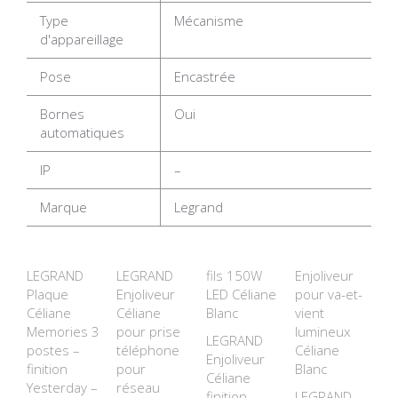
Type
Mécanisme
d'appareillage
Pose
Encastrée
Bornes
Oui
automatiques
IP
–
Marque
Legrand
LEGRAND
LEGRAND
fils 150W
Enjoliveur
Plaque
Enjoliveur
LED Céliane
pour va-et-
Céliane
Céliane
Blanc
vient
Memories 3
pour prise
lumineux
LEGRAND
postes –
téléphone
Céliane
Enjoliveur
finition
pour
Blanc
Céliane
Yesterday –
réseau
finition
LEGRAND