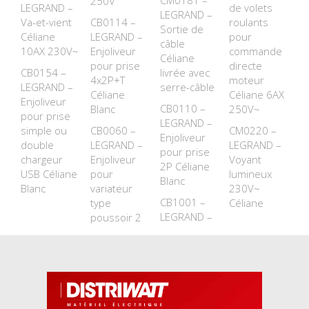
CM0181 –
250V
LEGRAND –
de volets
LEGRAND –
Va-et-vient
CB0114 –
roulants
Sortie de
Céliane
LEGRAND –
pour
câble
10AX 230V~
Enjoliveur
commande
Céliane
pour prise
directe
CB0154 –
livrée avec
4x2P+T
moteur
LEGRAND –
serre-câble
Céliane
Céliane 6AX
Enjoliveur
CB0110 –
Blanc
250V~
pour prise
LEGRAND –
simple ou
CB0060 –
CM0220 –
Enjoliveur
double
LEGRAND –
LEGRAND –
pour prise
chargeur
Enjoliveur
Voyant
2P Céliane
USB Céliane
pour
lumineux
Blanc
Blanc
variateur
230V~
CB1001 –
type
Céliane
LEGRAND –
poussoir 2