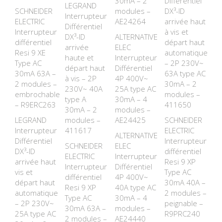
30mA – 2
Différentiel
LEGRAND
SCHNEIDER
modules –
DX³-ID
Interrupteur
ELECTRIC
AE24264
arrivée haut
Différentiel
Interrupteur
à vis et
DX³-ID
ALTERNATIVE
différentiel
départ haut
arrivée
ELEC
Resi 9 XE
automatique
haute et
Interrupteur
Type AC
– 2P 230V~
départ haut
Différentiel
30mA 63A –
63A type AC
à vis – 2P
4P 400V~
2 modules –
30mA – 2
230V~ 40A
25A type AC
embrochable
modules –
type A
30mA – 4
– R9ERC263
411650
30mA – 2
modules –
LEGRAND
modules –
AE24425
SCHNEIDER
Interrupteur
411617
ELECTRIC
ALTERNATIVE
Différentiel
Interrupteur
SCHNEIDER
ELEC
DX³-ID
différentiel
ELECTRIC
Interrupteur
arrivée haut
Resi 9 XP
Interrupteur
Différentiel
vis et
Type AC
différentiel
4P 400V~
départ haut
30mA 40A –
Resi 9 XP
40A type AC
automatique
2 modules –
Type AC
30mA – 4
– 2P 230V~
peignable –
30mA 63A –
modules –
25A type AC
R9PRC240
2 modules –
AE24440