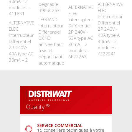
30mA – 2
peignable –
ALTERNATIVE
ALTERNATIVE
modules –
R9PRC263
ELEC
ELEC
411631
Interrupteur
LEGRAND
Interrupteur
ALTERNATIVE
Différentiel
Interrupteur
Différentiel
ELEC
2P 240V~
Différentiel
2P 240V~
Interrupteur
40A type A
DX³-ID
63A type AC
Différentiel
30mA – 2
arrivée haut
30mA – 2
2P 240V~
modules –
à vis et
modules –
40A type AC
AE22241
départ haut
AE22263
30mA – 2
automatique
®
Quality
SERVICE COMMERCIAL
15 conseillers techniques à votre