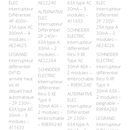
ELEC
AE22240
63A type AC
ELEC
Interrupteur
30mA – 5
Interrupteur
ALTERNATIVE
Différentiel
modules –
Différentiel
ELEC
4P 400V~
411653
2P 230V~
Interrupteur
25A type AC
25A type A
Différentiel
SCHNEIDER
300mA – 4
30mA – 2
2P 240V~
ELECTRIC
modules –
modules –
63A type A
Interrupteur
AE24625
AE24226
30mA – 2
différentiel
LEGRAND
modules –
Resi 9 XE
SCHNEIDER
Interrupteur
AE22264
Type AC
ELECTRIC
différentiel
30mA 40A –
Interrupteur
SCHNEIDER
DX³-ID
2 modules –
différentiel
ELECTRIC
arrivée haut
embrochable
Resi 9 XP
Interrupteur
vis et
– R9ERC240
Type A
différentiel
départ haut
30mA 63A –
Resi 9 XE
ALTERNATIVE
automatique
2 modules –
Type A
ELEC
– 2P 230V~
peignable –
30mA 40A –
Interrupteur
63A type AC
R9PRA263
2 modules –
Différentiel
30mA – 3
embrochable
2P 230V~
LEGRAND
modules –
– R9ERA240
63A type A
Interrupteur
411633