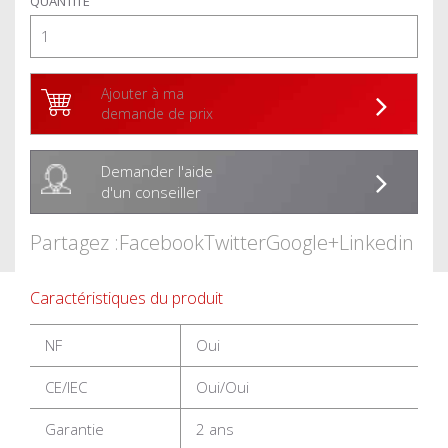
QUANTITÉ
Ajouter à ma
demande de prix
Demander l'aide
d'un conseiller
Partagez :
Facebook
Twitter
Google+
Linkedin
Caractéristiques du produit
NF
Oui
CE/IEC
Oui/Oui
Garantie
2 ans