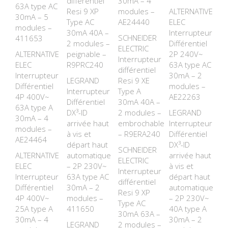
différentiel
30mA – 4
63A type AC
Resi 9 XP
modules –
ALTERNATIVE
30mA – 5
Type AC
AE24440
ELEC
modules –
30mA 40A –
Interrupteur
SCHNEIDER
411653
2 modules –
Différentiel
ELECTRIC
ALTERNATIVE
peignable –
2P 240V~
Interrupteur
ELEC
R9PRC240
63A type AC
différentiel
Interrupteur
30mA – 2
LEGRAND
Resi 9 XE
Différentiel
modules –
Interrupteur
Type A
4P 400V~
AE22263
Différentiel
30mA 40A –
63A type A
DX³-ID
2 modules –
LEGRAND
30mA – 4
arrivée haut
embrochable
Interrupteur
modules –
à vis et
– R9ERA240
Différentiel
AE24464
départ haut
DX³-ID
SCHNEIDER
ALTERNATIVE
automatique
arrivée haut
ELECTRIC
ELEC
– 2P 230V~
à vis et
Interrupteur
Interrupteur
63A type AC
départ haut
différentiel
Différentiel
30mA – 2
automatique
Resi 9 XP
4P 400V~
modules –
– 2P 230V~
Type AC
25A type A
411650
40A type A
30mA 63A –
30mA – 4
30mA – 2
LEGRAND
2 modules –