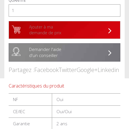
QUANTITÉ
Ajouter à ma
demande de prix
Demander l'aide
d'un conseiller
Partagez :
Facebook
Twitter
Google+
Linkedin
Caractéristiques du produit
NF
Oui
CE/IEC
Oui/Oui
Garantie
2 ans