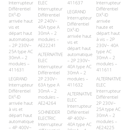
Interrupteur
ELEC
411637
Interrupteur
Différentiel
Interrupteur
Différentiel
LEGRAND
DX³-ID
Différentiel
DX³-ID
Interrupteur
arrivée haut
2P 240V~
arrivée
Différentiel
vis et
40A type A
haute et
DX³-ID
départ haut
30mA – 2
départ haut
arrivée haut
automatique
modules –
à vis – 2P
vis et
– 2P 230V~
AE22241
230V~ 40A
départ haut
25A type AC
type AC
ALTERNATIVE
automatique
30mA – 2
30mA – 2
ELEC
– 2P 230V~
modules –
modules –
Interrupteur
40A type AC
411631
411611
Différentiel
30mA – 2
LEGRAND
2P 230V~
modules –
ALTERNATIVE
Interrupteur
63A type A
411632
ELEC
Différentiel
30mA – 2
Interrupteur
ALTERNATIVE
DX³-ID
modules –
Différentiel
ELEC
arrivée haut
AE24264
2P 230V~
Interrupteur
à vis et
25A type AC
SCHNEIDER
Différentiel
départ haut
30mA – 2
ELECTRIC
4P 400V~
automatique
modules –
Interrupteur
40A type AC
– 4P 400V~
AE24225